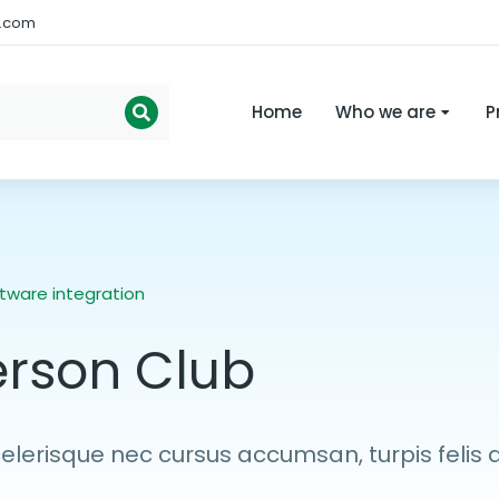
s.com
Home
Who we are
P
tware integration
erson Club
lerisque nec cursus accumsan, turpis felis 