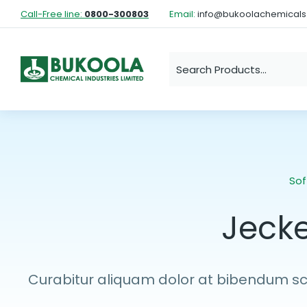
Call-Free line:
0800-300803
Email:
info@bukoolachemical
Sof
Jeck
Curabitur aliquam dolor at bibendum sce